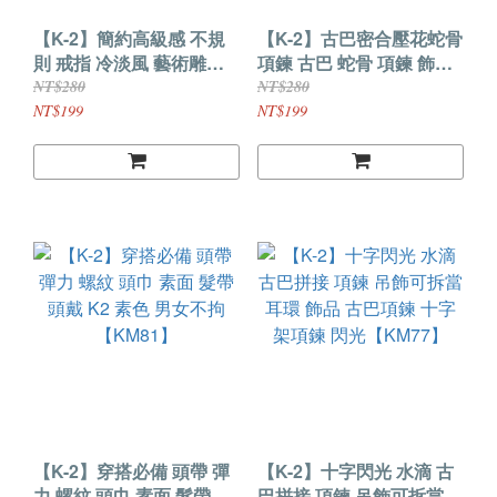
【K-2】簡約高級感 不規
【K-2】古巴密合壓花蛇骨
則 戒指 冷淡風 藝術雕刻
項鍊 古巴 蛇骨 項鍊 飾品
百搭 情侶 可調式 穿搭 搭
搭配 鏈子 古巴項鍊 壓花
NT$280
NT$280
配【KM95】
項鍊【KM83】
NT$199
NT$199
【K-2】穿搭必備 頭帶 彈
【K-2】十字閃光 水滴 古
力 螺紋 頭巾 素面 髮帶 頭
巴拼接 項鍊 吊飾可拆當耳