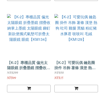
【K-2】專櫃品質 偏光太
【K-2】可愛玩偶 鑰匙圈
陽眼鏡 折疊墨鏡 摺疊收納
掛件 吊飾 薯條 漢堡 熱狗
掌上墨鏡 太陽眼鏡 鉚釘新
吐司 雞腿 黑貓 粉紅豬 水
NT$299
NT$58
款便攜式氣墊可折疊太陽
豚君 吱吱叫 毛絨
NT$99
NT$35
眼鏡 眼鏡【KM134】
【KM129】