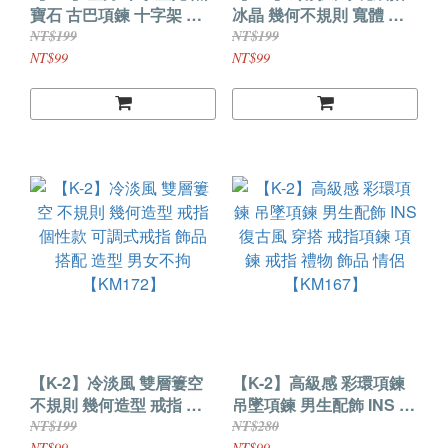
寶石 古巴項鍊 十字架 飾
冰晶 幾何不規則 寬體 搭
品 項鍊 穿搭 男女不拘 小
配 戒指 飾品 可調式戒指
NT$199
NT$199
眾設計款 禮物 芒星 K2 復
男女不拘 冰塊 禮物 穿搭
NT$99
NT$99
古【KM168】
點綴【KM169】
【K-2】冷淡風 雙層簍空
【K-2】高級感 彩環項鍊
不規則 幾何造型 戒指 個
吊墜項鍊 男生配飾 INS 復
性款 可調式戒指 飾品 搭
古風 穿搭 戒指項鍊 項鍊
NT$199
NT$280
NT$99
NT$99