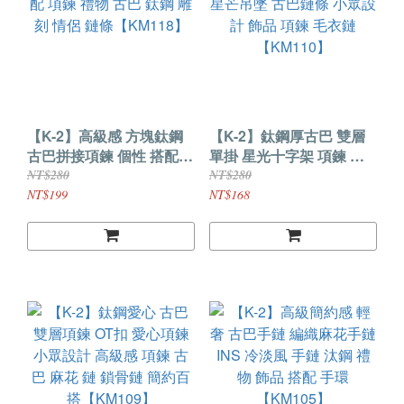
【K-2】高級感 方塊鈦鋼
【K-2】鈦鋼厚古巴 雙層
古巴拼接項鍊 個性 搭配
單掛 星光十字架 項鍊 星
項鍊 禮物 古巴 鈦鋼 雕刻
芒吊墜 古巴鏈條 小眾設計
NT$280
NT$280
情侶 鏈條【KM118】
飾品 項鍊 毛衣鏈
NT$199
NT$168
【KM110】