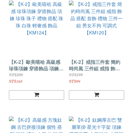
【K-2】歐美嘻哈 高級感
【K-2】戒指三件套 簡約
珍珠項鍊 穿搭飾品 項鍊
時尚風 三件組 戒指 飾品
珍珠 珠子 禮物 搭配 珠珠
搭配 首飾 禮物 三件一組
NT$280
NT$199
白珠 輕奢感 飾品
男女不拘 可調式
NT$168
NT$99
【KM124】
【KM120】