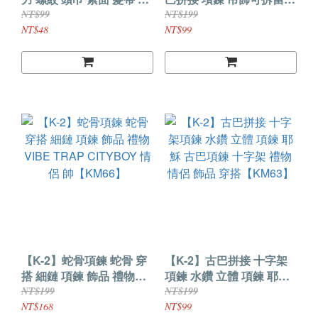
戴 K2 素色 男女不拘
環 飾品 古巴項鍊 十字架
NT$99
NT$199
【KM81】
項鍊 閃光【KM77】
NT$48
NT$99
【K-2】蛇骨項鍊 蛇骨 穿
【K-2】古巴拼接 十字架
搭 細鏈 項鍊 飾品 禮物
項鍊 水鑽 立體 項鍊 耶穌
VIBE TRAP CITYBOY 情
古巴項鍊 十字架 禮物 情
NT$199
NT$199
侶 帥【KM66】
侶 飾品 穿搭【KM63】
NT$168
NT$99