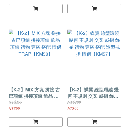
【K-2】MIX 方塊 拼接 古
【K-2】蝶翼 線型環繞 幾
巴項鍊 拼接項鍊 飾品 項
何 不規則 交叉 戒指 飾品
鍊 禮物 穿搭 搭配 情侶
禮物 穿搭 搭配 造型戒指
NT$199
NT$280
TRAP【KM58】
情侶【KM57】
NT$99
NT$99