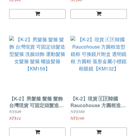
配 造型 男女不拘
戒指 禮物 飾品 情侶
【KM172】
【KM167】
【K-2】男髮箍 髮箍 髮飾
【K-2】現貨 🇰🇷韓國
台灣現貨 可固定頭髮造型
Raucohouse 方圓框造型
髮箍 洗臉頭飾 運動髮箍
鏡框 可換鏡片附盒 透明鏡
NT$49
NT$380
女髮箍 髮箍 螺旋髪箍
框 方圓框 弧形金屬小標鏡
NT$14
NT$199
【KM159】
框眼鏡【KM132】