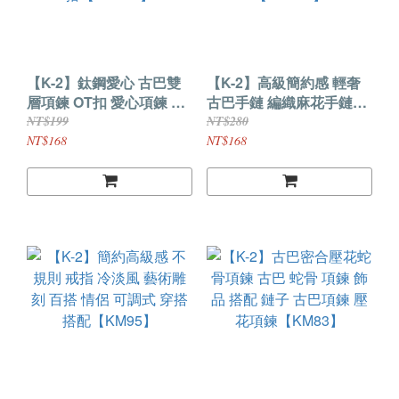
【K-2】鈦鋼愛心 古巴雙
【K-2】高級簡約感 輕奢
層項鍊 OT扣 愛心項鍊 小
古巴手鏈 編織麻花手鏈
眾設計 高級感 項鍊 古巴
INS 冷淡風 手鏈 汰鋼 禮
NT$199
NT$280
麻花 鏈 鎖骨鏈 簡約百搭
物 飾品 搭配 手環
NT$168
NT$168
【KM109】
【KM105】