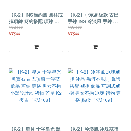
【K-2】INS簡約風 圓柱戒
【K-2】小眾高級款 古巴
指項鍊 簡約搭配 項鍊 戒
手鍊 INS 冷淡風 手鍊 古
指 線條 飾品 交換禮物 潮
巴 穿搭 搭配 現貨 交換禮
NT$199
NT$199
流 嘻哈 冷淡風 百搭款
物 生日禮物 禮物 鍊條
NT$99
NT$99
【KM177】
K2【KM171】
【K-2】星月 十字星光 黑
【K-2】冷淡風 冰塊戒指