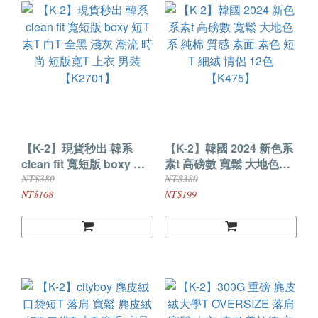
【K-2】現貨秒出 韓系
【K-2】韓國 2024 新色系
clean fit 寬短版 boxy 短T
素t 高磅數 寬鬆 大地色系
素T 白T 全黑 淺灰 潮流 時
純棉 質感 素面 素色 短T
NT$380
NT$380
尚 短版寬T 上衣 男裝
細絨 情侶 12色【K475】
NT$168
NT$199
【K2701】