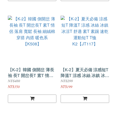
【K-2】韓國 側開岔 薄長
【K-2】夏天必備 涼感短T
袖 長T 開岔長T 素T 情侶
降溫T 涼感 冰絲 冰鎮 冰涼
落肩 寬鬆 長袖 細絨棉 穿
T 舒適 素T 素踢 速乾 運動
NT$480
NT$299
搭 內搭 暖色系【K508】
短T T恤 K2【JT117】
NT$350
NT$199