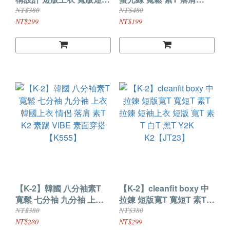
寬短版 短T 素T 白T 全黑
ONESIZE 單穿 內搭 長袖
NT$380
NT$480
淺灰 短版寬T【J6615】
素T 男女不拘 帥到爆 網紅
NT$299
NT$199
網美【K0015】
【K-2】韓國 八分袖素T
【K-2】cleanfit boxy 中
寬鬆 七分袖 九分袖 上衣
拉鍊 短版寬T 寬短T 素T
韓國上衣 情侶 落肩 素T
拉鍊 短袖上衣 短版 寬T 素
NT$380
NT$380
K2 素踢 VIBE 素面穿搭
T 白T 黑T Y2K
NT$280
NT$299