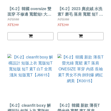
【K-2】韓國 oversize 雙
【K-2】2023 麂皮絨 水洗
面穿 不修邊 寬鬆短t 大絨
素T 磨毛 落肩 寬鬆 短T 情
布 寬鬆 素t 素面 上衣 五分
侶 潮流 麂皮短T 水洗短T
NT$580
NT$380
袖 寬t 情侶【K473】
TARP VIBE【KC16】
NT$299
NT$299
【K-2】cleanfit boxy 解
【K-2】韓國 新款 薄長T
構設計 短版上衣 寬版短T
螢光綠 寬鬆 素T 落肩