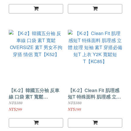
【K555】
K2【JT23】
【K-2】韓國五分袖 反車
【K-2】Clean Fit 肌理感
線 口袋 素T 寬鬆
短T 特殊面料 肌理感 立體
OVERSIZE 素T 男女不拘
紋理 短袖 素T 穿搭必備 短
NT$380
NT$380
穿搭 情侶 寬T【K52】
T 上衣 Y2K 寬鬆短
NT$299
NT$198
T【KC85】