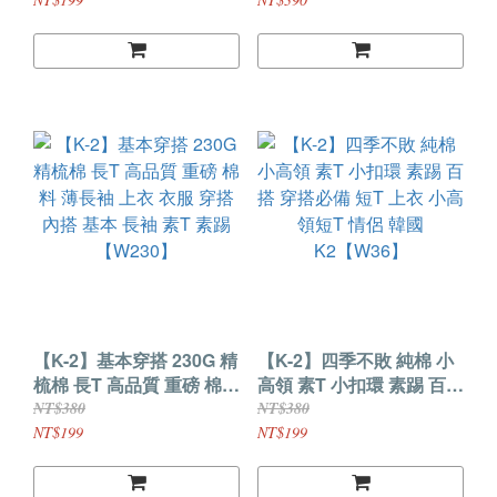
長T 長袖 帥哥穿搭 內搭 男
素T 網紅 穿搭 韓國
女不拘【KN10】
【KVX】
【K-2】基本穿搭 230G 精
【K-2】四季不敗 純棉 小
梳棉 長T 高品質 重磅 棉料
高領 素T 小扣環 素踢 百搭
薄長袖 上衣 衣服 穿搭 內
穿搭必備 短T 上衣 小高領
NT$380
NT$380
搭 基本 長袖 素T 素踢
短T 情侶 韓國
NT$199
NT$199
【W230】
K2【W36】