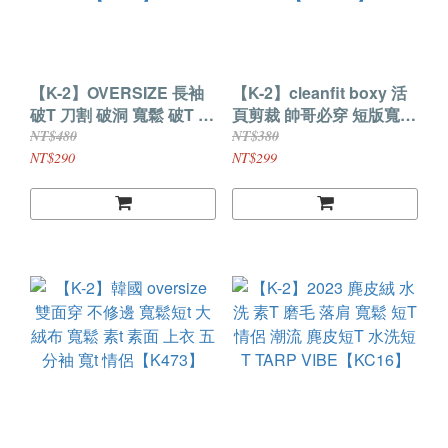
【K-2】OVERSIZE 長袖
【K-2】cleanfit boxy 活
破T 刀割 破洞 寬鬆 破T 長
頁剪裁 帥哥必穿 短版寬T
版破T 破洞長T 洞洞T 素T
解構短T 刺繡LOGO 短版
NT$480
NT$380
穿搭 搭配 情侶【K282】
短袖 寬短版 短T 素
NT$290
NT$299
T【JT7503】