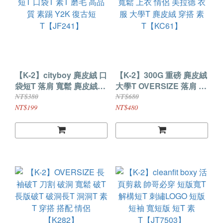
【K-2】cityboy 麂皮絨 口
【K-2】300G 重磅 麂皮絨
袋短T 落肩 寬鬆 麂皮絨短
大學T OVERSIZE 落肩 寬
T 口袋T 素T 磨毛 高品質
鬆 上衣 情侶 美拉德 衣服
NT$380
NT$680
素踢 Y2K 復古短
大學T 麂皮絨 穿搭 素
NT$199
NT$480
T【JF241】
T【KC61】