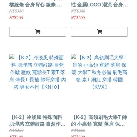
構線條 合身背心 線條 背
性 金屬LOGO 潮流 合身背
心 造型背心 馬甲 健身 調
心 運動背心 造型背心 健
NT$380
NT$380
嘎 帥哥背心 Y2K背心
身背心 帥哥 背心
NT$200
NT$200
【JT193】
【JJB02】
【K-2】冷淡風 特殊面料
【K-2】高領刷毛大學T 帥
肌理感 立體紋路 自然作皺
的 小高領 寬鬆 落肩 保暖
壓紋 寬鬆長T 素T 落肩 薄
大學T 秋冬必備 刷毛高領
NT$380
NT$680
NT$199
NT$390