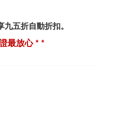
即享九五折自動折扣。
最放心 * *