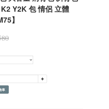
K2 Y2K 包 情侶 立體
M75】
580
物車