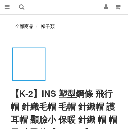
全部商品
帽子類
【K-2】INS 塑型鋼條 飛行
帽 針織毛帽 毛帽 針織帽 護
耳帽 顯臉小 保暖 針織 帽 帽