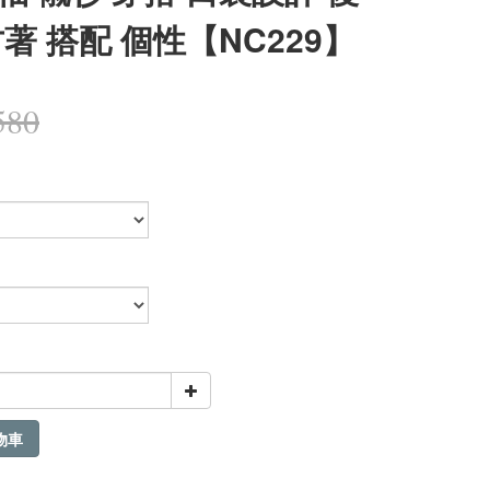
古著 搭配 個性【NC229】
580
物車