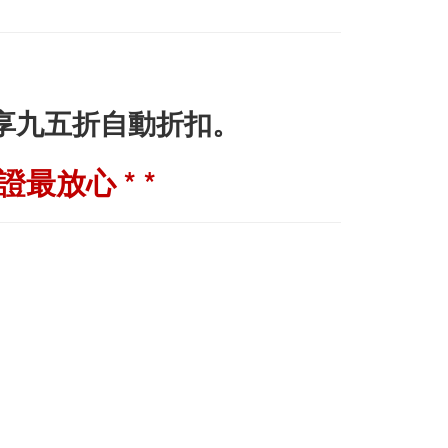
即享九五折自動折扣。
最放心 * *