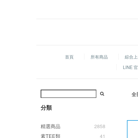
首頁
所有商品
綜合上
LINE
全
分類
精選商品
2858
素TEE類
41