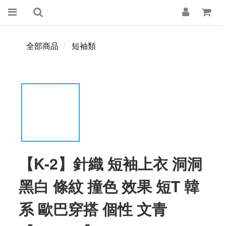
全部商品
短袖類
【K-2】針織 短袖上衣 洞洞
黑白 條紋 撞色 效果 短T 韓
系 歐巴穿搭 個性 文青