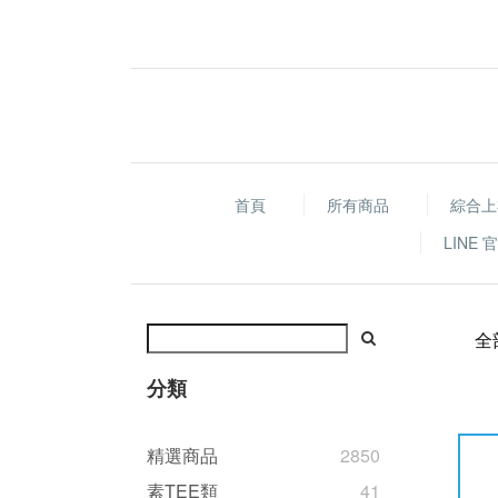
首頁
所有商品
綜合上
LINE
全
分類
精選商品
2850
素TEE類
41