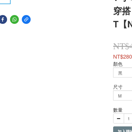
穿搭
T【
NT$
NT$280
顏色
尺寸
數量
加入購