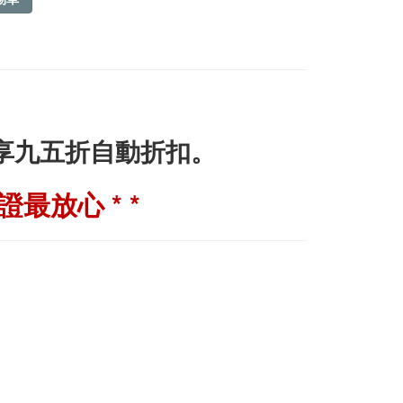
即享九五折自動折扣。
最放心 * *