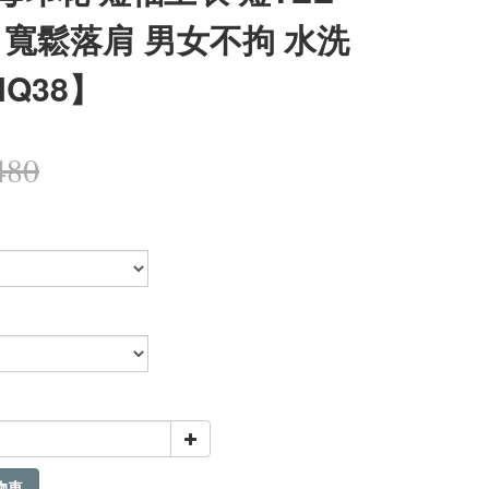
 寬鬆落肩 男女不拘 水洗
NQ38】
480
物車