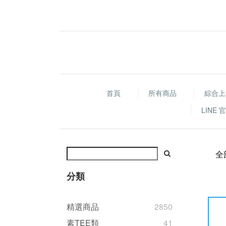
首頁
所有商品
綜合上
LINE
全
分類
精選商品
2850
素TEE類
41