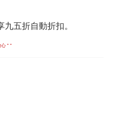
即享九五折自動折扣。
 * *