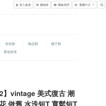
登入會員
購物車
聯絡我們
繁體中文
包包類
飾品類
襪子類
運送政策
2】vintage 美式復古 潮
花 做舊 水洗短T 寬鬆短T