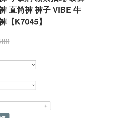
褲 直筒褲 褲子 VIBE 牛
褲【K7045】
580
物車