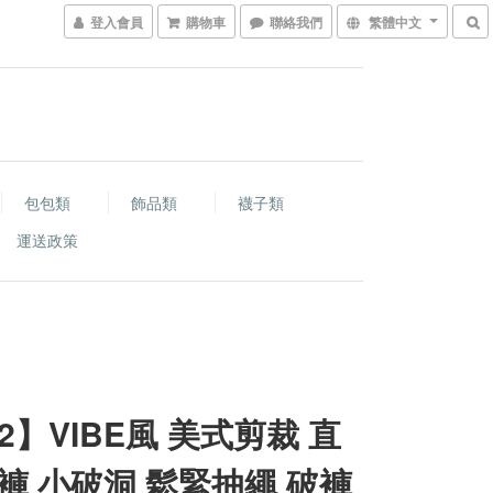
登入會員
購物車
聯絡我們
繁體中文
包包類
飾品類
襪子類
運送政策
-2】VIBE風 美式剪裁 直
褲 小破洞 鬆緊抽繩 破褲