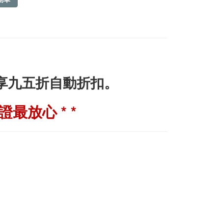
即享九五折自動折扣。
最放心 * *