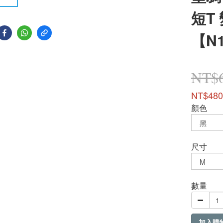
短T
【N
NT$
NT$480
顏色
尺寸
數量
加入購