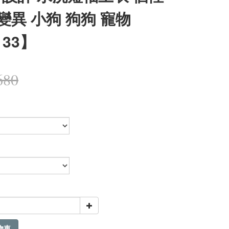
 變異 小狗 狗狗 寵物
133】
680
物車