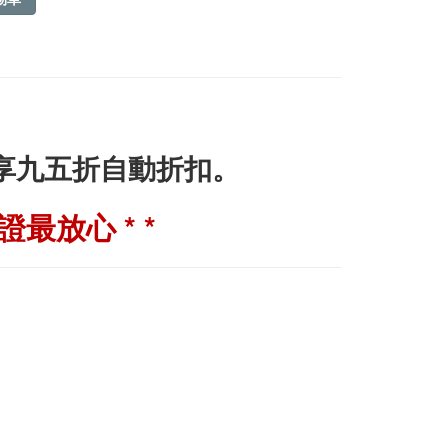
即享九五折自動折扣。
最放心 * *