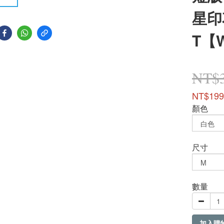
星印
T【
NT$
NT$199
顏色
尺寸
數量
加入購