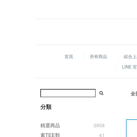
首頁
所有商品
綜合上
LINE
全
分類
精選商品
2858
素TEE類
41