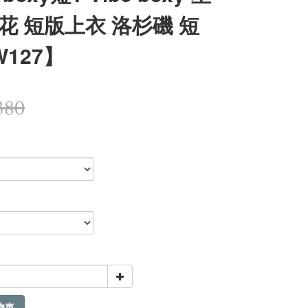
花 短版上衣 洛杉磯 短
W127】
380
物車