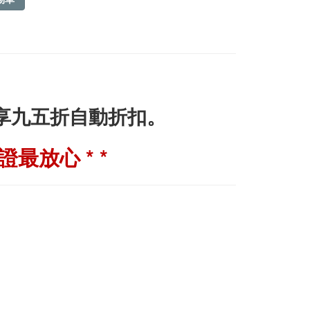
即享九五折自動折扣。
最放心 * *