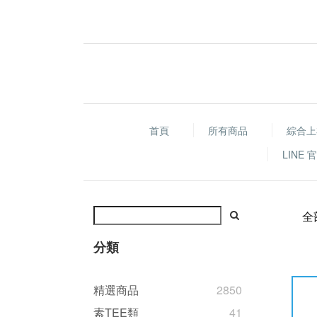
首頁
所有商品
綜合上
LINE
全
分類
精選商品
2850
素TEE類
41