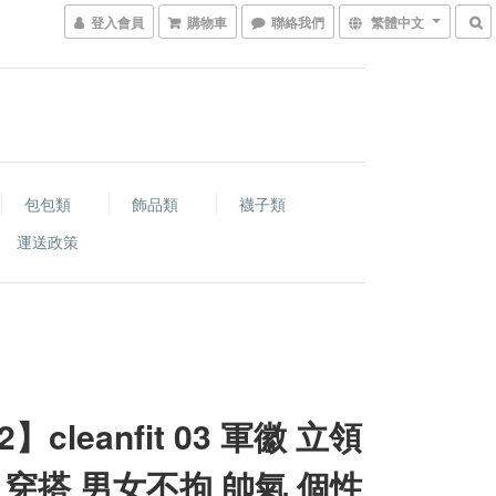
登入會員
購物車
聯絡我們
繁體中文
包包類
飾品類
襪子類
運送政策
2】cleanfit 03 軍徽 立領
 穿搭 男女不拘 帥氣 個性