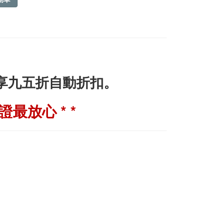
即享九五折自動折扣。
最放心 * *