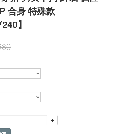
AP 合身 特殊款
Y240】
580
物車