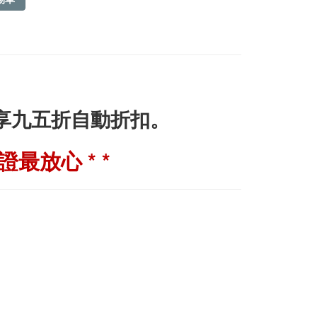
即享九五折自動折扣。
最放心 * *