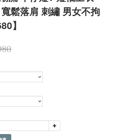
 寬鬆落肩 刺繡 男女不拘
680】
980
物車