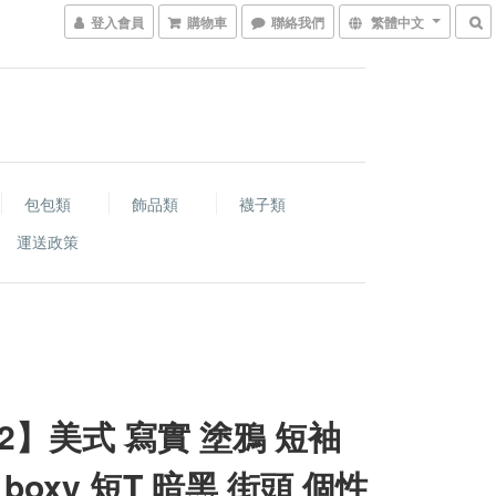
登入會員
購物車
聯絡我們
繁體中文
包包類
飾品類
襪子類
運送政策
-2】美式 寫實 塗鴉 短袖
boxy 短T 暗黑 街頭 個性