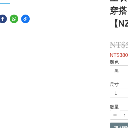
穿搭
【N
NT$
NT$380
顏色
尺寸
數量
加入購