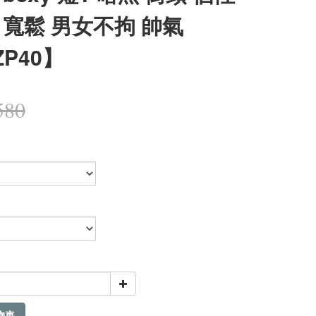
 寬鬆 男女不拘 帥氣
ZP40】
580
物車