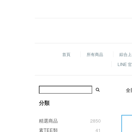
首頁
所有商品
綜合上
LINE
全
分類
精選商品
2850
素TEE類
41