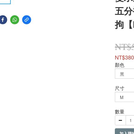
五分
拘【
NT$
NT$380
顏色
尺寸
數量
加入購