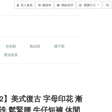
登入會員
購物車
聯絡我們
繁體中文
包包類
飾品類
襪子類
運送政策
-2】美式復古 字母印花 漸
洗 鬆緊腰 牛仔短褲 休閒