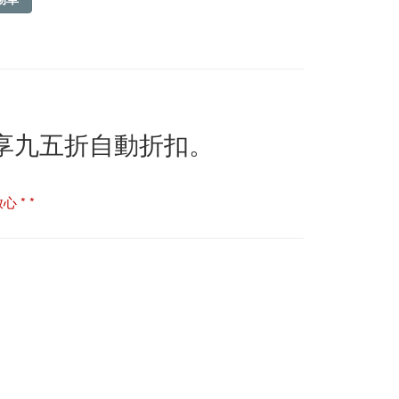
即享九五折自動折扣。
 * *