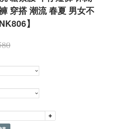
褲 穿搭 潮流 春夏 男女不
NK806】
580
物車