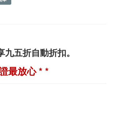
即享九五折自動折扣。
最放心 * *