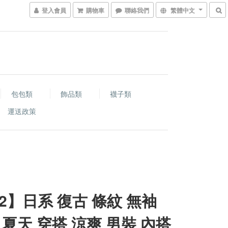
登入會員
購物車
聯絡我們
繁體中文
包包類
飾品類
襪子類
運送政策
-2】日系 復古 條紋 無袖
 夏天 穿搭 涼爽 男裝 內搭