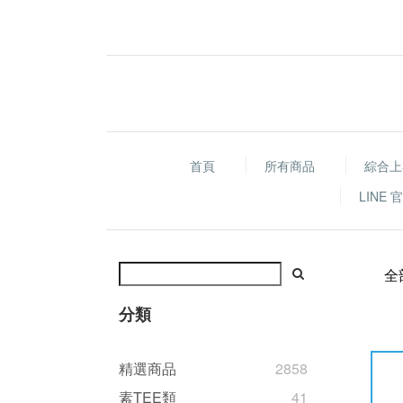
首頁
所有商品
綜合上
LINE
全
分類
精選商品
2858
素TEE類
41