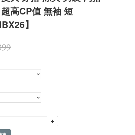
 超高CP值 無袖 短
NBX26】
399
物車