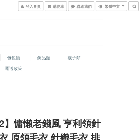
登入會員
購物車
聯絡我們
繁體中文
包包類
飾品類
襪子類
運送政策
-2】慵懶老錢風 亨利領針
衣 原領毛衣 針織毛衣 排