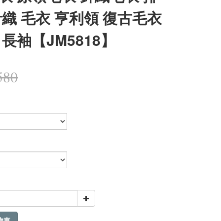
針織 毛衣 亨利領 復古毛衣
 長袖【JM5818】
580
物車