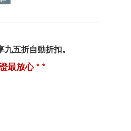
即享九五折自動折扣。
最放心 * *