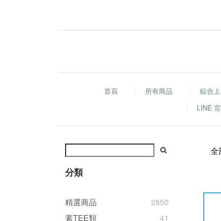
首頁
所有商品
綜合上
LINE
全
分類
精選商品
2850
素TEE類
41