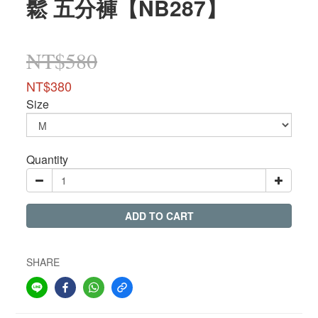
鬆 五分褲【NB287】
NT$580
NT$380
Size
Quantity
ADD TO CART
SHARE