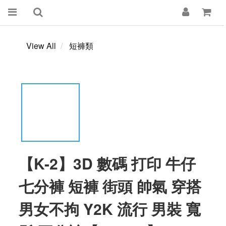
View All
短褲類
【K-2】3D 數碼 打印 牛仔
七分褲 短褲 街頭 帥氣 穿搭
男女不拘 Y2K 流行 男裝 寬