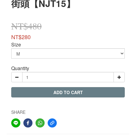
街頭【NJT15】
NT$480
NT$280
Size
Quantity
ADD TO CART
SHARE