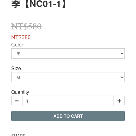
季【NC01-1】
NT$580
NT$380
Color
Size
Quantity
ADD TO CART
SHARE