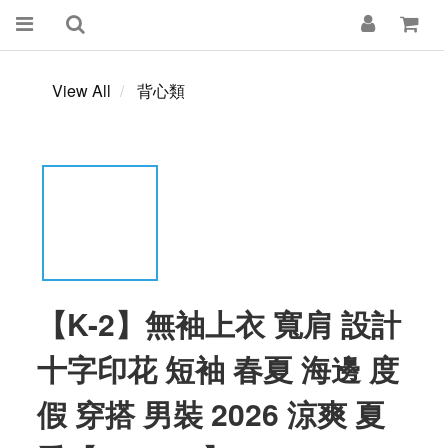
View All
背心類
【K-2】無袖上衣 寬肩 設計
十字印花 短袖 春夏 海邊 度
假 穿搭 男裝 2026 涼爽 夏