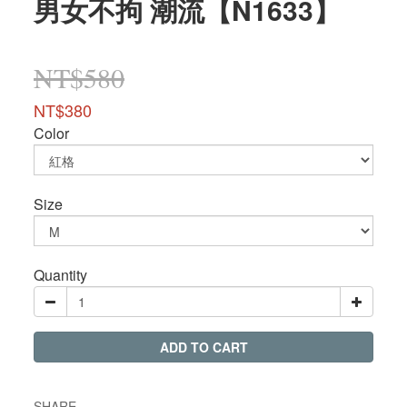
男女不拘 潮流【N1633】
NT$580
NT$380
Color
Size
Quantity
ADD TO CART
SHARE