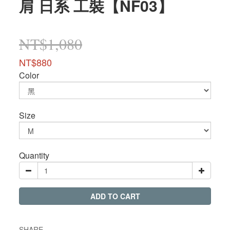
肩 日系 工裝【NF03】
NT$1,080
NT$880
Color
Size
Quantity
ADD TO CART
SHARE