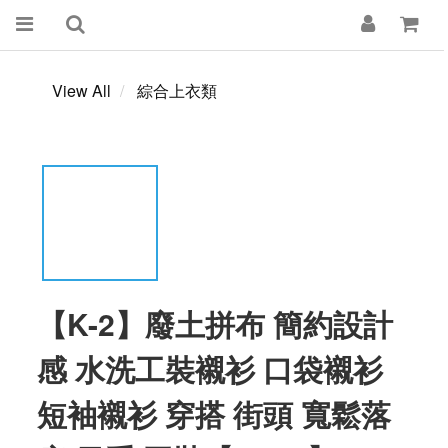
View All
綜合上衣類
【K-2】廢土拼布 簡約設計
感 水洗工裝襯衫 口袋襯衫
短袖襯衫 穿搭 街頭 寬鬆落