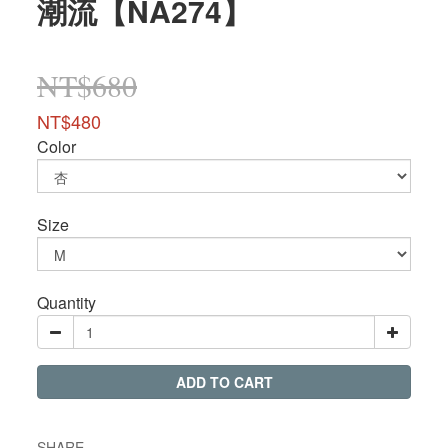
潮流【NA274】
NT$680
NT$480
Color
Size
Quantity
ADD TO CART
SHARE