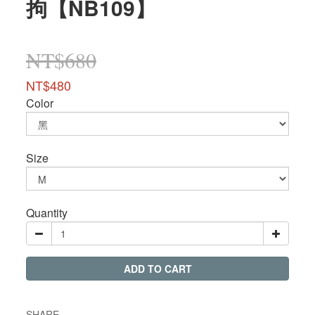
拘【NB109】
NT$680
NT$480
Color
Size
Quantity
ADD TO CART
SHARE