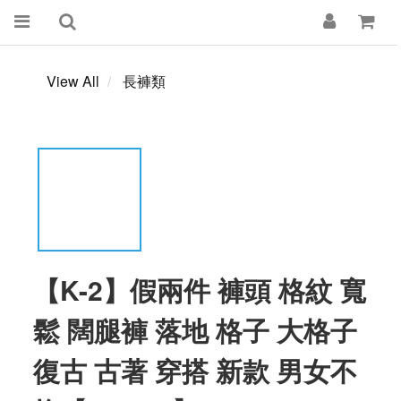
View All
長褲類
【K-2】假兩件 褲頭 格紋 寬
鬆 闊腿褲 落地 格子 大格子
復古 古著 穿搭 新款 男女不